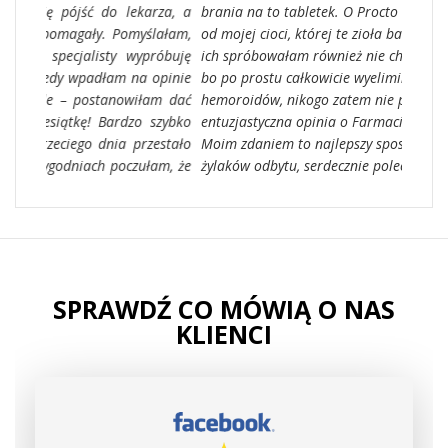
o lekarza, a
brania na to tabletek. O Procto Vitale dowiedziałam się
 Pomyślałam,
od mojej cioci, której te zioła bardzo pomogły. Odkąd
y wypróbuję
ich spróbowałam również nie chcę się z nim rozstawać,
m na opinie
bo po prostu całkowicie wyeliminowały problem
nowiłam dać
hemoroidów, nikogo zatem nie powinna dziwić moja
ardzo szybko
entuzjastyczna opinia o Farmacia Verde i Procto Vitale.
ia przestało
Moim zdaniem to najlepszy sposób na profilaktykę
poczułam, że
żylaków odbytu, serdecznie polecam!
SPRAWDŹ CO MÓWIĄ O NAS
KLIENCI