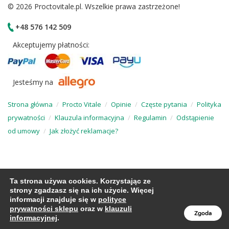
© 2026 Proctovitale.pl. Wszelkie prawa zastrzeżone!
+48 576 142 509
Akceptujemy płatności:
Jesteśmy na
Strona główna
Procto Vitale
Opinie
Częste pytania
Polityka
prywatności
Klauzula informacyjna
Regulamin
Odstąpienie
od umowy
Jak złożyć reklamacje?
Ta strona używa cookies. Korzystając ze
strony zgadzasz się na ich użycie. Więcej
informacji znajduje się w
polityce
prywatności sklepu
oraz w
klauzuli
Zgoda
informacyjnej
.